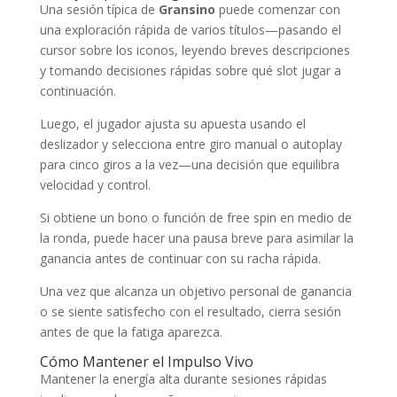
Una sesión típica de
Gransino
puede comenzar con
una exploración rápida de varios títulos—pasando el
cursor sobre los iconos, leyendo breves descripciones
y tomando decisiones rápidas sobre qué slot jugar a
continuación.
Luego, el jugador ajusta su apuesta usando el
deslizador y selecciona entre giro manual o autoplay
para cinco giros a la vez—una decisión que equilibra
velocidad y control.
Si obtiene un bono o función de free spin en medio de
la ronda, puede hacer una pausa breve para asimilar la
ganancia antes de continuar con su racha rápida.
Una vez que alcanza un objetivo personal de ganancia
o se siente satisfecho con el resultado, cierra sesión
antes de que la fatiga aparezca.
Cómo Mantener el Impulso Vivo
Mantener la energía alta durante sesiones rápidas