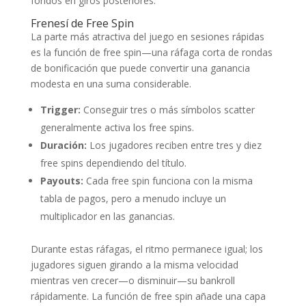
fondos en giros posteriores.
Frenesí de Free Spin
La parte más atractiva del juego en sesiones rápidas
es la función de free spin—una ráfaga corta de rondas
de bonificación que puede convertir una ganancia
modesta en una suma considerable.
Trigger:
Conseguir tres o más símbolos scatter
generalmente activa los free spins.
Duración:
Los jugadores reciben entre tres y diez
free spins dependiendo del título.
Payouts:
Cada free spin funciona con la misma
tabla de pagos, pero a menudo incluye un
multiplicador en las ganancias.
Durante estas ráfagas, el ritmo permanece igual; los
jugadores siguen girando a la misma velocidad
mientras ven crecer—o disminuir—su bankroll
rápidamente. La función de free spin añade una capa