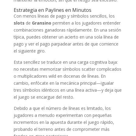
Estrategia en Paylines en Minutos
Con menos líneas de pago y símbolos sencillos, los
slots
de
Gransino
permiten a los jugadores entender
combinaciones ganadoras rápidamente. En una sesión
típica, puedes obtener un acierto en una sola línea de
pago y ver el pago parpadear antes de que comience
el siguiente giro.
Esta sencillez se traduce en una carga cognitiva baja:
no necesitas memorizar símbolos scatter complicados
o multiplicadores wild en docenas de líneas. En
cambio, enfócate en la mecánica principal—igualar
tres símbolos idénticos en una línea activa—y deja que
el juego se encargue del resto.
Debido a que el número de líneas es limitado, los
jugadores a menudo experimentan con pequeñas
incrementos en la apuesta durante el juego rápido,
probando el terreno antes de comprometer más