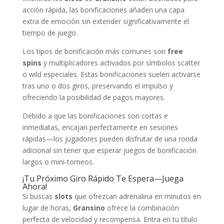
acción rápida, las bonificaciones añaden una capa
extra de emoción sin extender significativamente el
tiempo de juego.
Los tipos de bonificación más comunes son
free
spins
y multiplicadores activados por símbolos scatter
o wild especiales. Estas bonificaciones suelen activarse
tras uno o dos giros, preservando el impulso y
ofreciendo la posibilidad de pagos mayores.
Debido a que las bonificaciones son cortas e
inmediatas, encajan perfectamente en sesiones
rápidas—los jugadores pueden disfrutar de una ronda
adicional sin tener que esperar juegos de bonificación
largos o mini‑torneos.
¡Tu Próximo Giro Rápido Te Espera—Juega
Ahora!
Si buscas
slots
que ofrezcan adrenalina en minutos en
lugar de horas,
Gransino
ofrece la combinación
perfecta de velocidad y recompensa. Entra en tu título