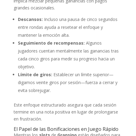
implica mezclar pequeñas ganancias con pagos
grandes ocasionales.
Descansos:
Incluso una pausa de cinco segundos
entre rondas ayuda a resetear el enfoque y
mantener la emoción alta.
Seguimiento de recompensas:
Algunos
jugadores cuentan mentalmente las ganancias tras
cada cinco giros para medir su progreso hacia un
objetivo.
Límite de giros:
Establecer un límite superior—
digamos veinte giros por sesión—fuerza a cerrar y
evita sobrejugar.
Este enfoque estructurado asegura que cada sesión
termine en una nota positiva en lugar de prolongarse
en frustración.
El Papel de las Bonificaciones en Juego Rápido
Mientras los
slots
de
Gransino
están diseñados para