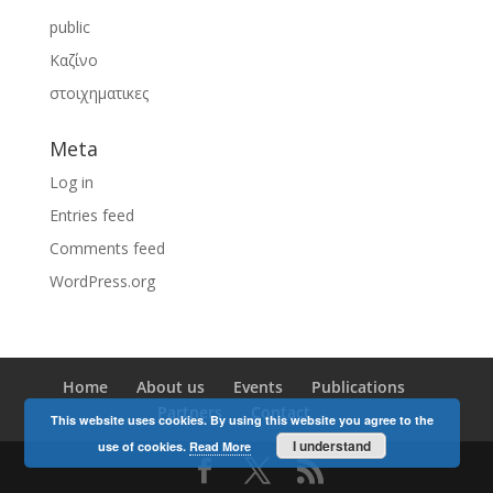
public
Καζίνο
στοιχηματικες
Meta
Log in
Entries feed
Comments feed
WordPress.org
Home
About us
Events
Publications
Partners
Contact
This website uses cookies. By using this website you agree to the
I understand
use of cookies.
Read More