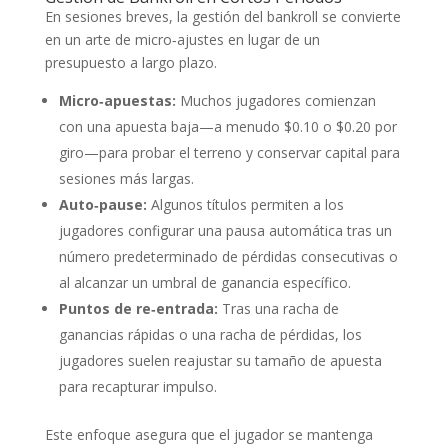
En sesiones breves, la gestión del bankroll se convierte
en un arte de micro‑ajustes en lugar de un
presupuesto a largo plazo.
Micro‑apuestas:
Muchos jugadores comienzan
con una apuesta baja—a menudo $0.10 o $0.20 por
giro—para probar el terreno y conservar capital para
sesiones más largas.
Auto‑pause:
Algunos títulos permiten a los
jugadores configurar una pausa automática tras un
número predeterminado de pérdidas consecutivas o
al alcanzar un umbral de ganancia específico.
Puntos de re‑entrada:
Tras una racha de
ganancias rápidas o una racha de pérdidas, los
jugadores suelen reajustar su tamaño de apuesta
para recapturar impulso.
Este enfoque asegura que el jugador se mantenga