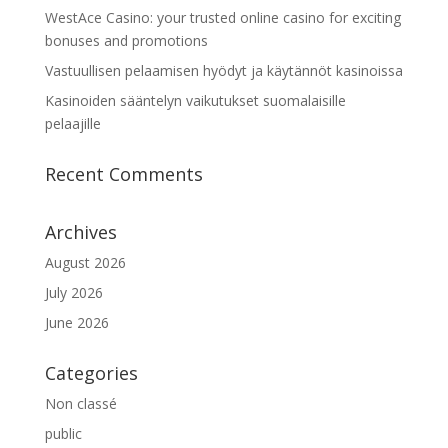
WestAce Casino: your trusted online casino for exciting
bonuses and promotions
Vastuullisen pelaamisen hyödyt ja käytännöt kasinoissa
Kasinoiden sääntelyn vaikutukset suomalaisille
pelaajille
Recent Comments
Archives
August 2026
July 2026
June 2026
Categories
Non classé
public