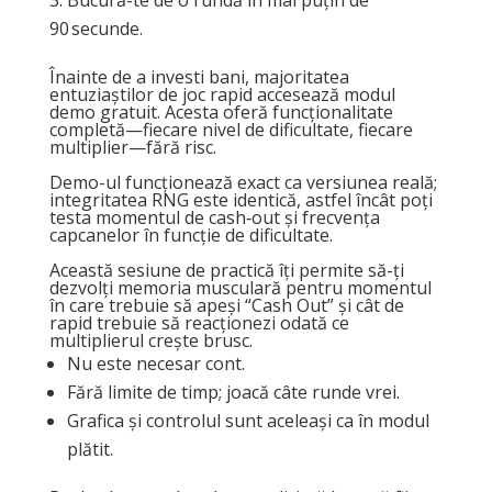
Bucură-te de o rundă în mai puțin de
90 secunde.
Înainte de a investi bani, majoritatea
entuziaștilor de joc rapid accesează modul
demo gratuit. Acesta oferă funcționalitate
completă—fiecare nivel de dificultate, fiecare
multiplier—fără risc.
Demo-ul funcționează exact ca versiunea reală;
integritatea RNG este identică, astfel încât poți
testa momentul de cash‑out și frecvența
capcanelor în funcție de dificultate.
Această sesiune de practică îți permite să-ți
dezvolți memoria musculară pentru momentul
în care trebuie să apeși “Cash Out” și cât de
rapid trebuie să reacționezi odată ce
multiplierul crește brusc.
Nu este necesar cont.
Fără limite de timp; joacă câte runde vrei.
Grafica și controlul sunt aceleași ca în modul
plătit.