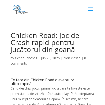
Chicken Road: Joc de
Crash rapid pentru
jucătorul din goană
by
Cesar Sanchez
|
Jun 29, 2026
|
Non classé
|
0
comments
Ce face din Chicken Road o aventură
ultra‑rapidă
Când deschizi jocul, primul lucru care te lovește este
promisiunea de viteză—fără auto‑play, fără așteptarea
unui multiplier aleatoriu să apară. În schimb, fiecare
pas pare ca o doză de adrenalină, iar pașii stângaci ai