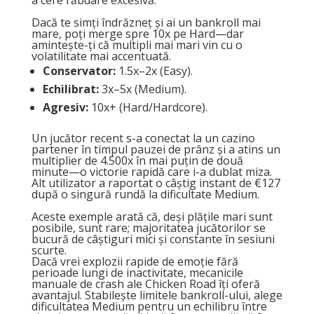
a cere răbdare excesivă.
Dacă te simți îndrăzneț și ai un bankroll mai
mare, poți merge spre 10x pe Hard—dar
amintește-ți că multipli mai mari vin cu o
volatilitate mai accentuată.
Conservator:
1.5x–2x (Easy).
Echilibrat:
3x–5x (Medium).
Agresiv:
10x+ (Hard/Hardcore).
Un jucător recent s-a conectat la un cazino
partener în timpul pauzei de prânz și a atins un
multiplier de 4.500x în mai puțin de două
minute—o victorie rapidă care i-a dublat miza.
Alt utilizator a raportat o câștig instant de €127
după o singură rundă la dificultate Medium.
Aceste exemple arată că, deși plățile mari sunt
posibile, sunt rare; majoritatea jucătorilor se
bucură de câștiguri mici și constante în sesiuni
scurte.
Dacă vrei explozii rapide de emoție fără
perioade lungi de inactivitate, mecanicile
manuale de crash ale Chicken Road îți oferă
avantajul. Stabilește limitele bankroll-ului, alege
dificultatea Medium pentru un echilibru între