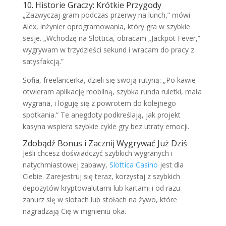
10. Historie Graczy: Krótkie Przygody
„Zazwyczaj gram podczas przerwy na lunch,” mówi
Alex, inżynier oprogramowania, który gra w szybkie
sesje. „Wchodzę na Slottica, obracam „Jackpot Fever,”
wygrywam w trzydzieści sekund i wracam do pracy z
satysfakcją.”
Sofia, freelancerka, dzieli się swoją rutyną: „Po kawie
otwieram aplikację mobilną, szybka runda ruletki, mała
wygrana, i loguję się z powrotem do kolejnego
spotkania.” Te anegdoty podkreślają, jak projekt
kasyna wspiera szybkie cykle gry bez utraty emocji.
Zdobądź Bonus i Zacznij Wygrywać Już Dziś
Jeśli chcesz doświadczyć szybkich wygranych i
natychmiastowej zabawy,
Slottica Casino
jest dla
Ciebie. Zarejestruj się teraz, korzystaj z szybkich
depozytów kryptowalutami lub kartami i od razu
zanurz się w slotach lub stołach na żywo, które
nagradzają Cię w mgnieniu oka.