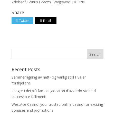
Zdobądź Bonus i Zacznij Wygrywać Już Dziś
Share
Twitter
Email
Recent Posts
Sammenligning av nett- og vanlig spill Hva er
forskjellene
I segreti dei più famosi giocatori d'azzardo storie di
successo e fallimenti
WestAce Casino: your trusted online casino for exciting
bonuses and promotions