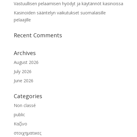
Vastuullisen pelaamisen hyödyt ja käytännöt kasinoissa
Kasinoiden sääntelyn vaikutukset suomalaisille
pelaajille
Recent Comments
Archives
August 2026
July 2026
June 2026
Categories
Non classé
public
Καζίνο
στοιχηματικες