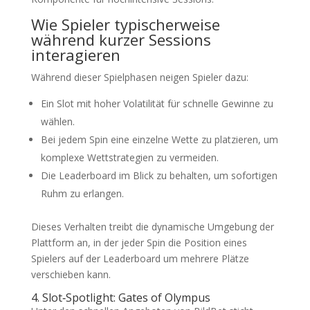
Wie Spieler typischerweise
während kurzer Sessions
interagieren
Während dieser Spielphasen neigen Spieler dazu:
Ein Slot mit hoher Volatilität für schnelle Gewinne zu
wählen.
Bei jedem Spin eine einzelne Wette zu platzieren, um
komplexe Wettstrategien zu vermeiden.
Die Leaderboard im Blick zu behalten, um sofortigen
Ruhm zu erlangen.
Dieses Verhalten treibt die dynamische Umgebung der
Plattform an, in der jeder Spin die Position eines
Spielers auf der Leaderboard um mehrere Plätze
verschieben kann.
4. Slot‑Spotlight: Gates of Olympus