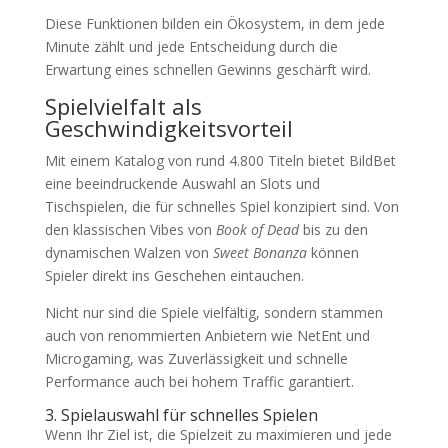
Diese Funktionen bilden ein Ökosystem, in dem jede
Minute zählt und jede Entscheidung durch die
Erwartung eines schnellen Gewinns geschärft wird.
Spielvielfalt als
Geschwindigkeitsvorteil
Mit einem Katalog von rund 4.800 Titeln bietet BildBet
eine beeindruckende Auswahl an Slots und
Tischspielen, die für schnelles Spiel konzipiert sind. Von
den klassischen Vibes von
Book of Dead
bis zu den
dynamischen Walzen von
Sweet Bonanza
können
Spieler direkt ins Geschehen eintauchen.
Nicht nur sind die Spiele vielfältig, sondern stammen
auch von renommierten Anbietern wie NetEnt und
Microgaming, was Zuverlässigkeit und schnelle
Performance auch bei hohem Traffic garantiert.
3. Spielauswahl für schnelles Spielen
Wenn Ihr Ziel ist, die Spielzeit zu maximieren und jede