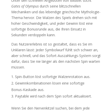
Unter den schnellen Angeboten von BildBet sticht
Gates of Olympus
durch seine blitzschnellen
Mechaniken und das lebendige griechische Mythologie-
Thema hervor. Die Walzen des Spiels drehen sich mit
hoher Geschwindigkeit, und jeder Gewinn löst eine
sofortige Bonusrunde aus, die Ihren Einsatz in
Sekunden verdoppeln kann.
Das Nutzererlebnis ist so gestaltet, dass es Sie im
Unklaren lässt: Jeder Symbolwurf fühlt sich schwer an,
aber schnell, und das Sofort-Auszahlungs-System sorgt
dafür, dass Sie nie länger als den nächsten Spin warten
müssen.
Spin-Button löst sofortige Walzenrotation aus.
Gewinnkombinationen lösen eine sofortige
Bonus‑Kaskade aus.
Paytable wird nach dem Spin sofort aktualisiert.
Wenn Sie den Nervenkitzel suchen, bei dem jede