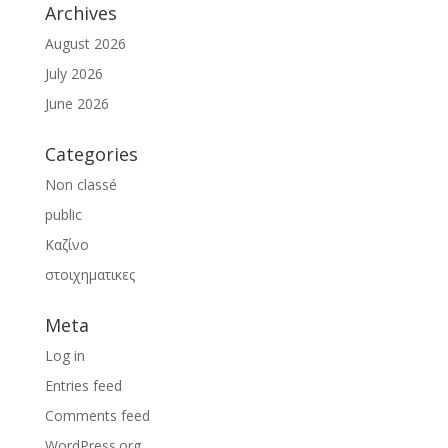
Archives
August 2026
July 2026
June 2026
Categories
Non classé
public
Καζίνο
στοιχηματικες
Meta
Log in
Entries feed
Comments feed
WordPress.org