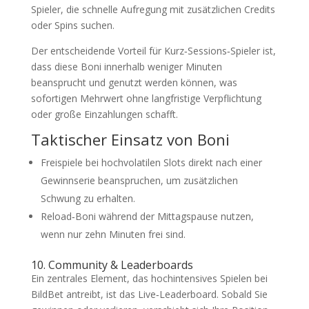
Spieler, die schnelle Aufregung mit zusätzlichen Credits
oder Spins suchen.
Der entscheidende Vorteil für Kurz‑Sessions‑Spieler ist,
dass diese Boni innerhalb weniger Minuten
beansprucht und genutzt werden können, was
sofortigen Mehrwert ohne langfristige Verpflichtung
oder große Einzahlungen schafft.
Taktischer Einsatz von Boni
Freispiele bei hochvolatilen Slots direkt nach einer
Gewinnserie beanspruchen, um zusätzlichen
Schwung zu erhalten.
Reload‑Boni während der Mittagspause nutzen,
wenn nur zehn Minuten frei sind.
10. Community & Leaderboards
Ein zentrales Element, das hochintensives Spielen bei
BildBet antreibt, ist das Live‑Leaderboard. Sobald Sie