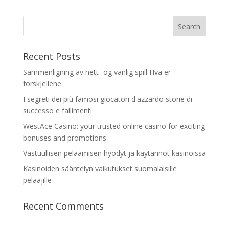
Recent Posts
Sammenligning av nett- og vanlig spill Hva er
forskjellene
I segreti dei più famosi giocatori d'azzardo storie di
successo e fallimenti
WestAce Casino: your trusted online casino for exciting
bonuses and promotions
Vastuullisen pelaamisen hyödyt ja käytännöt kasinoissa
Kasinoiden sääntelyn vaikutukset suomalaisille
pelaajille
Recent Comments