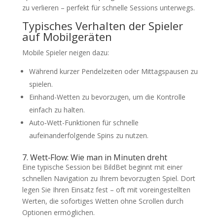
zu verlieren – perfekt für schnelle Sessions unterwegs.
Typisches Verhalten der Spieler
auf Mobilgeräten
Mobile Spieler neigen dazu:
Während kurzer Pendelzeiten oder Mittagspausen zu
spielen.
Einhand-Wetten zu bevorzugen, um die Kontrolle
einfach zu halten.
Auto‑Wett-Funktionen für schnelle
aufeinanderfolgende Spins zu nutzen.
7. Wett‑Flow: Wie man in Minuten dreht
Eine typische Session bei BildBet beginnt mit einer
schnellen Navigation zu Ihrem bevorzugten Spiel. Dort
legen Sie Ihren Einsatz fest – oft mit voreingestellten
Werten, die sofortiges Wetten ohne Scrollen durch
Optionen ermöglichen.