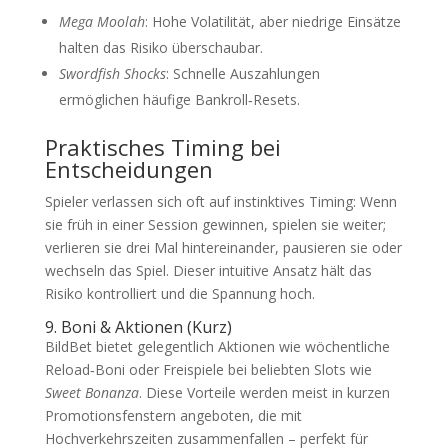
Mega Moolah
: Hohe Volatilität, aber niedrige Einsätze
halten das Risiko überschaubar.
Swordfish Shocks
: Schnelle Auszahlungen
ermöglichen häufige Bankroll‑Resets.
Praktisches Timing bei
Entscheidungen
Spieler verlassen sich oft auf instinktives Timing: Wenn
sie früh in einer Session gewinnen, spielen sie weiter;
verlieren sie drei Mal hintereinander, pausieren sie oder
wechseln das Spiel. Dieser intuitive Ansatz hält das
Risiko kontrolliert und die Spannung hoch.
9. Boni & Aktionen (Kurz)
BildBet bietet gelegentlich Aktionen wie wöchentliche
Reload‑Boni oder Freispiele bei beliebten Slots wie
Sweet Bonanza
. Diese Vorteile werden meist in kurzen
Promotionsfenstern angeboten, die mit
Hochverkehrszeiten zusammenfallen – perfekt für