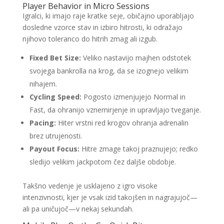
Player Behavior in Micro Sessions
Igralci, ki imajo raje kratke seje, običajno uporabljajo
dosledne vzorce stav in izbiro hitrosti, ki odražajo
njihovo toleranco do hitrih zmag ali izgub.
Fixed Bet Size:
Veliko nastavijo majhen odstotek
svojega bankrolla na krog, da se izognejo velikim
nihajem.
Cycling Speed:
Pogosto izmenjujejo Normal in
Fast, da ohranijo vznemirjenje in upravljajo tveganje.
Pacing:
Hiter vrstni red krogov ohranja adrenalin
brez utrujenosti.
Payout Focus:
Hitre zmage takoj praznujejo; redko
sledijo velikim jackpotom čez daljše obdobje.
Takšno vedenje je usklajeno z igro visoke
intenzivnosti, kjer je vsak izid takojšen in nagrajujoč—
ali pa uničujoč—v nekaj sekundah.