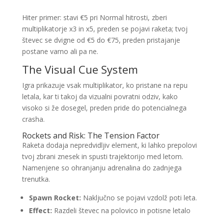
Hiter primer: stavi €5 pri Normal hitrosti, zberi
multiplikatorje x3 in x5, preden se pojavi raketa; tvoj
števec se dvigne od €5 do €75, preden pristajanje
postane varno ali pa ne.
The Visual Cue System
Igra prikazuje vsak multiplikator, ko pristane na repu
letala, kar ti takoj da vizualni povratni odziv, kako
visoko si že dosegel, preden pride do potencialnega
crasha.
Rockets and Risk: The Tension Factor
Raketa dodaja nepredvidljiv element, ki lahko prepolovi
tvoj zbrani znesek in spusti trajektorijo med letom.
Namenjene so ohranjanju adrenalina do zadnjega
trenutka.
Spawn Rocket:
Naključno se pojavi vzdolž poti leta.
Effect:
Razdeli števec na polovico in potisne letalo