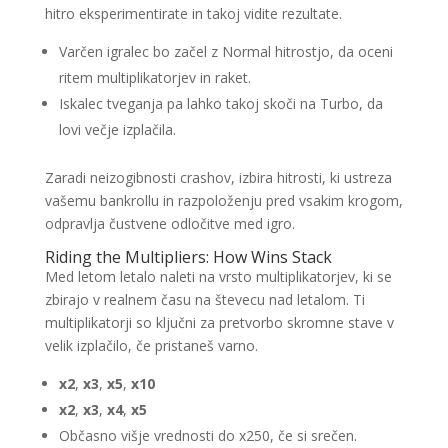
hitro eksperimentirate in takoj vidite rezultate.
Varčen igralec bo začel z Normal hitrostjo, da oceni
ritem multiplikatorjev in raket.
Iskalec tveganja pa lahko takoj skoči na Turbo, da
lovi večje izplačila.
Zaradi neizogibnosti crashov, izbira hitrosti, ki ustreza
vašemu bankrollu in razpoloženju pred vsakim krogom,
odpravlja čustvene odločitve med igro.
Riding the Multipliers: How Wins Stack
Med letom letalo naleti na vrsto multiplikatorjev, ki se
zbirajo v realnem času na števecu nad letalom. Ti
multiplikatorji so ključni za pretvorbo skromne stave v
velik izplačilo, če pristaneš varno.
x2
,
x3
,
x5
,
x10
x2
,
x3
,
x4
,
x5
Občasno višje vrednosti do x250, če si srečen.