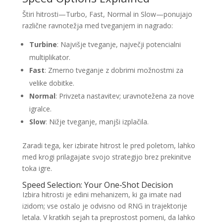
Štiri hitrosti—Turbo, Fast, Normal in Slow—ponujajo
različne ravnotežja med tveganjem in nagrado:
Turbine
: Najvišje tveganje, največji potencialni
multiplikator.
Fast
: Zmerno tveganje z dobrimi možnostmi za
velike dobitke.
Normal
: Privzeta nastavitev; uravnotežena za nove
igralce.
Slow
: Nižje tveganje, manjši izplačila.
Zaradi tega, ker izbirate hitrost le pred poletom, lahko
med krogi prilagajate svojo strategijo brez prekinitve
toka igre.
Speed Selection: Your One‑Shot Decision
Izbira hitrosti je edini mehanizem, ki ga imate nad
izidom; vse ostalo je odvisno od RNG in trajektorije
letala. V kratkih sejah ta preprostost pomeni, da lahko