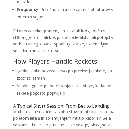
navzdol.
Frequency:
Približno vsakih nekaj multiplikatorjev v
zmernih sejah.
Prisotnost raket pomeni, da se vsak krog konča s
cliffhangerjem—ali boš pristal na letalstvu ali potopil v
vodo? Ta negotovost spodbuja kratke, vznemirljive
seje, idealne za mikro‑seje.
How Players Handle Rockets
Igralec lahko poveča stavo po preživetju rakete, da
izkoristi zamah.
Varčen igralec pa bo ohranjal nizke stave, kadar se
rakete pogosto pojavljajo.
A Typical Short Session: From Bet to Landing
Majhna seja se začne z izbiro stave in hitrosti, nato pa
poletom letala in spremljanjem multiplikatorjev. Seja
se konča, ko letalo pristane ali se sesuje, običajno v