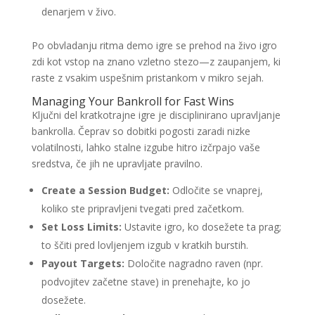
denarjem v živo.
Po obvladanju ritma demo igre se prehod na živo igro
zdi kot vstop na znano vzletno stezo—z zaupanjem, ki
raste z vsakim uspešnim pristankom v mikro sejah.
Managing Your Bankroll for Fast Wins
Ključni del kratkotrajne igre je disciplinirano upravljanje
bankrolla. Čeprav so dobitki pogosti zaradi nizke
volatilnosti, lahko stalne izgube hitro izčrpajo vaše
sredstva, če jih ne upravljate pravilno.
Create a Session Budget:
Odločite se vnaprej,
koliko ste pripravljeni tvegati pred začetkom.
Set Loss Limits:
Ustavite igro, ko dosežete ta prag;
to ščiti pred lovljenjem izgub v kratkih burstih.
Payout Targets:
Določite nagradno raven (npr.
podvojitev začetne stave) in prenehajte, ko jo
dosežete.