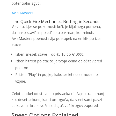
potencialni izgubi.
Avia Masters
The Quick‑Fire Mechanics: Betting in Seconds
V svetu, kjer se pozornosti krči, je ključnega pomena,
da lahko staviš in poletiš letalo v manj kot minuti.
AviaMasters poenostavlja postopek na en klik po izbiri
stave.
Izberi znesek stave—od €0.10 do €1,000.
Izberi hitrost poleta; to je tvoja edina odločitev pred
poletom.
Pritisni “Play” in poglej, kako se letalo samodejno
vzpne.
Celoten cikel od stave do pristanka običajno traja manj
kot deset sekund, kar ti omogoča, da v eni sami pavzi
za kavo ali kratki vožnji odigraš več krogov zapored.
Speed Options Explained