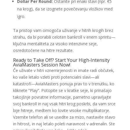
Dollar Per Round:
Ostanite pri enaki stavi (npr. €5
na krog), da se izognete povečevanju vložkov med
igro.
Ta pristop vam omogoča uživanje v hitrih krogih brez
strahu, da bi porabili celoten bankroll v enem sprintu—
ključna mentaliteta za visoko intenzivne seje,
osredotočene na hitre rezultate.
Ready to Take Off? Start Your High‑Intensity
AviaMasters Session Now!
Če uživate v hitri vznemirjenosti in imate radi občutek,
ko vaše letalo vzleti proti potencialni slavi—ali
katastrofi—AviaMasters ponuja prav to v trenutku, ko
kliknete “Play”. Potopite se v kratke seje, ki prinašajo
takojšnje povratne informacije, pametno upravljajte
svoj bankroll in naj vsak hitri krog poskrbi, da vam srce
bije hitreje, medtem ko lovite visoke multiplikatorje.
Vzemite telefon ali se usedite za mizo, nastavite stavo
in hitrost, in naj letalo poleti naravnost v adrenalin. Ste