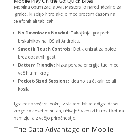
Mobile Play On the Go: Quick Bites
Mobilna optimizacija AviaMasters jo naredi idealno za
igralce, ki želijo hitro akcijo med prostim časom na
telefonih ali tablicah.
No Downloads Needed:
Takojšnja igra prek
brskalnikov na iOS ali Androidu.
Smooth Touch Controls:
Dotik enkrat za polet;
brez dodatnih gest.
Battery Friendly:
Nizka poraba energije tudi med
več hitrimi krogi.
Pocket‑Sized Sessions:
Idealno za čakalnice ali
kosila.
Igralec na večerni vožnji z vlakom lahko odigra deset
krogov v deset minutah, uživajoč v enaki hitrosti kot na
namizju, a z večjo priročnostjo.
The Data Advantage on Mobile