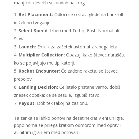
manj kot desetih sekundah na krog.
Bet Placement:
Odloči se o stavi glede na bankroll
in želeno tveganje.
Select Speed:
Izberi med Turbo, Fast, Normal ali
Slow.
Launch:
En klik za začetek avtomatiziranega leta.
Multiplier Collection:
Opazuj, kako števec narašča,
ko se pojavljajo multiplikatorji.
Rocket Encounter:
Če zadene raketa, se števec
prepolovi.
Landing Decision:
Če letalo pristane varno, dobiš
znesek dobitka; če se sesuje, izgubiš stavo.
Payout:
Dobitek takoj na zaslonu.
Ta zanka se lahko ponovi na desetinekrat v eni uri igre,
popolnoma se prilega kratkim odmorom med opravili
ali hitrim igranjem med potovanji.