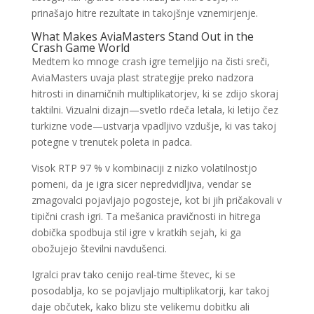
prinašajo hitre rezultate in takojšnje vznemirjenje.
What Makes AviaMasters Stand Out in the
Crash Game World
Medtem ko mnoge crash igre temeljijo na čisti sreči,
AviaMasters uvaja plast strategije preko nadzora
hitrosti in dinamičnih multiplikatorjev, ki se zdijo skoraj
taktilni. Vizualni dizajn—svetlo rdeča letala, ki letijo čez
turkizne vode—ustvarja vpadljivo vzdušje, ki vas takoj
potegne v trenutek poleta in padca.
Visok RTP 97 % v kombinaciji z nizko volatilnostjo
pomeni, da je igra sicer nepredvidljiva, vendar se
zmagovalci pojavljajo pogosteje, kot bi jih pričakovali v
tipični crash igri. Ta mešanica pravičnosti in hitrega
dobička spodbuja stil igre v kratkih sejah, ki ga
obožujejo številni navdušenci.
Igralci prav tako cenijo real‑time števec, ki se
posodablja, ko se pojavljajo multiplikatorji, kar takoj
daje občutek, kako blizu ste velikemu dobitku ali