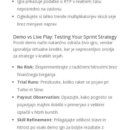
Igra prikazuje podatke o RTP v realnem času
neposredno na zaslonu.
Ogledujete si lahko trende multiplikatorjev skozi seje
brez menjave naprav.
Demo vs Live Play: Testing Your Sprint Strategy
Prosti demo način natančno odraža živo igro, vendar
uporablja virtualne kredite, kar je neprecenljivo orodje
za stratege v kratkih sejah.
No Risk:
Eksperimentirajte z različnimi hitrostmi brez
finančnega tveganja.
Trial Runs:
Preizkusite, koliko raket se pojavi pri
Turbo in Slow.
Payout Observation:
Opazujte, kako pogosto se
pojavljajo majhni dobitki v primerjavi z velikimi
izplačili v hitrih burstih.
Skill Refinement:
Prilagajajte velikost stave in
hitrost po vsaki demo igri za boljše rezultate z