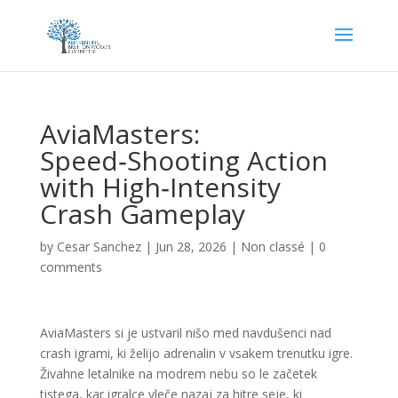
AviaMasters:
Speed‑Shooting Action
with High‑Intensity
Crash Gameplay
by
Cesar Sanchez
|
Jun 28, 2026
|
Non classé
|
0
comments
AviaMasters si je ustvaril nišo med navdušenci nad
crash igrami, ki želijo adrenalin v vsakem trenutku igre.
Živahne letalnike na modrem nebu so le začetek
tistega, kar igralce vleče nazaj za hitre seje, ki