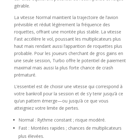
gérable.
La vitesse Normal maintient la trajectoire de l’avion
prévisible et réduit légèrement la fréquence des
roquettes, offrant une montée plus stable. La vitesse
Fast accélère le vol, poussant les multiplicateurs plus
haut mais rendant aussi l’apparition de roquettes plus
probable. Pour les joueurs cherchant de gros gains en
une seule session, Turbo offre le potentiel de paiement
maximal mais aussi la plus forte chance de crash
prématuré.
L’essentiel est de choisir une vitesse qui correspond à
votre bankroll pour la session et de s’y tenir jusqu’à ce
qu’un pattern émerge—ou jusqu’à ce que vous
atteigniez votre limite de pertes.
Normal : Rythme constant ; risque modéré.
Fast : Montées rapides ; chances de multiplicateurs
plus élevées.