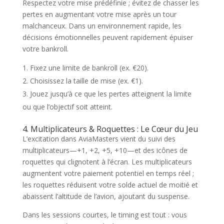
Respectez votre mise prédéfinie ; évitez de chasser les
pertes en augmentant votre mise après un tour
malchanceux. Dans un environnement rapide, les
décisions émotionnelles peuvent rapidement épuiser
votre bankroll.
Fixez une limite de bankroll (ex. €20).
Choisissez la taille de mise (ex. €1).
Jouez jusqu’à ce que les pertes atteignent la limite
ou que l’objectif soit atteint.
4. Multiplicateurs & Roquettes : Le Cœur du Jeu
L’excitation dans AviaMasters vient du suivi des
multiplicateurs—+1, +2, +5, +10—et des icônes de
roquettes qui clignotent à l’écran. Les multiplicateurs
augmentent votre paiement potentiel en temps réel ;
les roquettes réduisent votre solde actuel de moitié et
abaissent l’altitude de l’avion, ajoutant du suspense.
Dans les sessions courtes, le timing est tout : vous