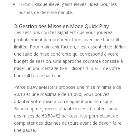
Turbo : Risque élevé, gains élevés ; idéal pour les
pushes de dernière minute.
3. Gestion des Mises en Mode Quick Play
Les sessions courtes signifient que vous jouerez
probablement de nombreux tours avec une bankroll
limitée. Pour maintenir l’action, il est essentiel de définir
une taille de mise cohérente qui correspond à votre
budget de session. Une approche courante consiste à
miser un pourcentage fixe—disons 1–3 %—de votre
bankroll totale par tour.
Parce qu’AviaMasters propose une mise minimale de
€0.10 et une maximale de €1,000, vous pouvez
adapter votre mise à votre appétit pour le risque.
Beaucoup de joueurs à haute intensité optent pour
des mises de €0.50–€2 par tour, leur permettant de
compléter des dizaines de tours avant de devoir faire
une pause.