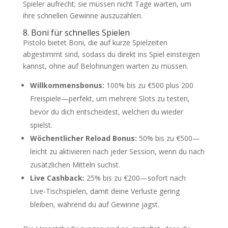
Spieler aufrecht; sie müssen nicht Tage warten, um
ihre schnellen Gewinne auszuzahlen.
8. Boni für schnelles Spielen
Pistolo bietet Boni, die auf kurze Spielzeiten
abgestimmt sind, sodass du direkt ins Spiel einsteigen
kannst, ohne auf Belohnungen warten zu müssen.
Willkommensbonus:
100% bis zu €500 plus 200
Freispiele—perfekt, um mehrere Slots zu testen,
bevor du dich entscheidest, welchen du wieder
spielst.
Wöchentlicher Reload Bonus:
50% bis zu €500—
leicht zu aktivieren nach jeder Session, wenn du nach
zusätzlichen Mitteln suchst.
Live Cashback:
25% bis zu €200—sofort nach
Live‑Tischspielen, damit deine Verluste gering
bleiben, während du auf Gewinne jagst.