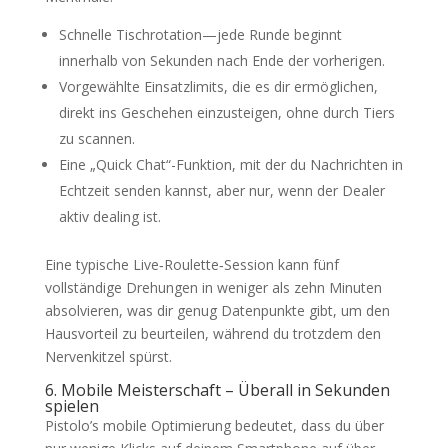
Schnelle Tischrotation—jede Runde beginnt
innerhalb von Sekunden nach Ende der vorherigen.
Vorgewählte Einsatzlimits, die es dir ermöglichen,
direkt ins Geschehen einzusteigen, ohne durch Tiers
zu scannen.
Eine „Quick Chat“-Funktion, mit der du Nachrichten in
Echtzeit senden kannst, aber nur, wenn der Dealer
aktiv dealing ist.
Eine typische Live‑Roulette‑Session kann fünf
vollständige Drehungen in weniger als zehn Minuten
absolvieren, was dir genug Datenpunkte gibt, um den
Hausvorteil zu beurteilen, während du trotzdem den
Nervenkitzel spürst.
6. Mobile Meisterschaft – Überall in Sekunden
spielen
Pistolo’s mobile Optimierung bedeutet, dass du über