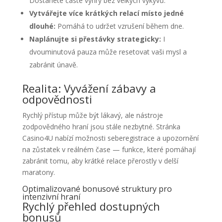
Dostanete časté výhry bez velkých výkyvů.
Vytvářejte více krátkých relací místo jedné
dlouhé:
Pomáhá to udržet vzrušení během dne.
Naplánujte si přestávky strategicky:
I
dvouminutová pauza může resetovat vaši mysl a
zabránit únavě.
Realita: Vyvážení zábavy a
odpovědnosti
Rychlý přístup může být lákavý, ale nástroje
zodpovědného hraní jsou stále nezbytné. Stránka
Casino4U nabízí možnosti seberegistrace a upozornění
na zůstatek v reálném čase — funkce, které pomáhají
zabránit tomu, aby krátké relace přerostly v delší
maratony.
Optimalizované bonusové struktury pro
intenzivní hraní
Rychlý přehled dostupných
bonusů