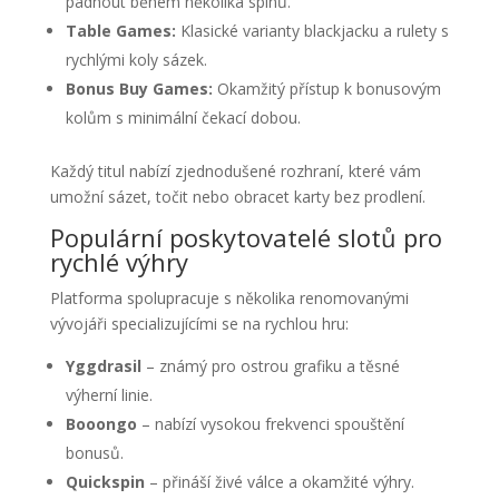
padnout během několika spinů.
Table Games:
Klasické varianty blackjacku a rulety s
rychlými koly sázek.
Bonus Buy Games:
Okamžitý přístup k bonusovým
kolům s minimální čekací dobou.
Každý titul nabízí zjednodušené rozhraní, které vám
umožní sázet, točit nebo obracet karty bez prodlení.
Populární poskytovatelé slotů pro
rychlé výhry
Platforma spolupracuje s několika renomovanými
vývojáři specializujícími se na rychlou hru:
Yggdrasil
– známý pro ostrou grafiku a těsné
výherní linie.
Booongo
– nabízí vysokou frekvenci spouštění
bonusů.
Quickspin
– přináší živé válce a okamžité výhry.