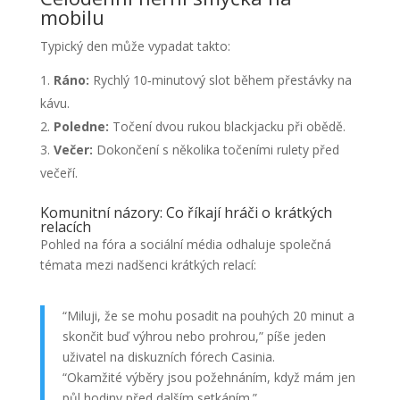
mobilu
Typický den může vypadat takto:
Ráno:
Rychlý 10‑minutový slot během přestávky na
kávu.
Poledne:
Točení dvou rukou blackjacku při obědě.
Večer:
Dokončení s několika točeními rulety před
večeří.
Komunitní názory: Co říkají hráči o krátkých
relacích
Pohled na fóra a sociální média odhaluje společná
témata mezi nadšenci krátkých relací:
“Miluji, že se mohu posadit na pouhých 20 minut a
skončit buď výhrou nebo prohrou,” píše jeden
uživatel na diskuzních fórech Casinia.
“Okamžité výběry jsou požehnáním, když mám jen
půl hodiny před dalším setkáním.”