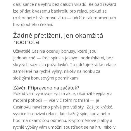
další šance na výhru bez dalších vkladů. Reload reward
lze přidat k vašemu bankrollu pro relaci, pokud se
rozhodnete hrát znovu zítra — udržíte tak momentum
bez dlouhého čekání.
Žádné přetížení, jen okamžitá
hodnota
Uživatelé Casinia oceňují bonusy, které jsou
jednoduché — free spins s jasnými podmínkami, bez
skrytých sázecích požadavků. To udržuje krátké relace
zaměřené na rychlé výhry, nikoliv na honbu za
složitými bonusovými podmínkami.
Závěr: Připraveno na začátek?
Pokud vám vyhovuje rychlá akce, okamžité výplaty a
mobilní pohodlí — vše v čistém rozhraní — je
Casino4U navrženo právě pro váš styl. Zažijte krátké,
vysoce intenzivní relace, kde každý spin, karta nebo
hod má okamžitou odměnu. Kryptoměnové platby a
rychlé výběry vám umožní soustředit se na hru, nikoliv