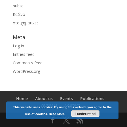
public
Καζίνο
στοιχηματικες
Meta
Log in
Entries feed
Comments feed
WordPress.org
Home
About us
Events
Publications
Partners
Contact
This website uses cookies. By using this website you agree to the
I understand
use of cookies.
Read More