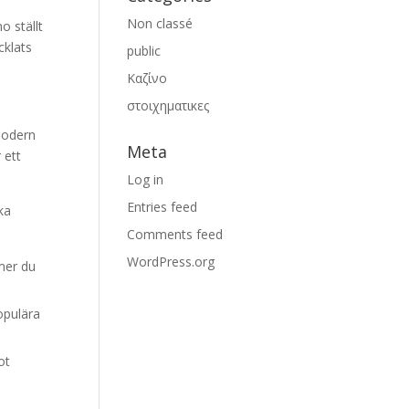
Non classé
o ställt
cklats
public
Καζίνο
στοιχηματικες
modern
Meta
 ett
Log in
Entries feed
ka
Comments feed
WordPress.org
mer du
opulära
ot