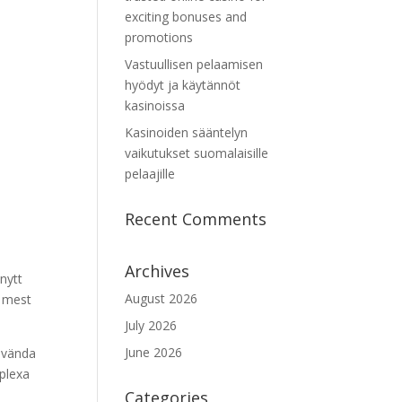
exciting bonuses and
promotions
Vastuullisen pelaamisen
hyödyt ja käytännöt
kasinoissa
Kasinoiden sääntelyn
vaikutukset suomalaisille
pelaajille
Recent Comments
Archives
 nytt
August 2026
e mest
July 2026
June 2026
använda
mplexa
Categories