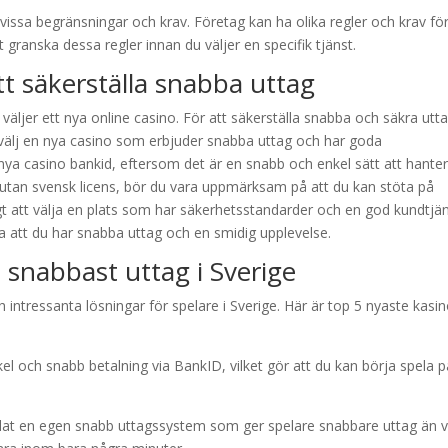
 vissa begränsningar och krav. Företag kan ha olika regler och krav för
t granska dessa regler innan du väljer en specifik tjänst.
tt säkerställa snabba uttag
väljer ett nya online casino. För att säkerställa snabba och säkra utt
, välj en nya casino som erbjuder snabba uttag och har goda
ya casino bankid, eftersom det är en snabb och enkel sätt att hanter
utan svensk licens, bör du vara uppmärksam på att du kan stöta på
igt att välja en plats som har säkerhetsstandarder och en god kundtjän
la att du har snabba uttag och en smidig upplevelse.
snabbast uttag i Sverige
ntressanta lösningar för spelare i Sverige. Här är top 5 nyaste kas
el och snabb betalning via BankID, vilket gör att du kan börja spela p
klat en egen snabb uttagssystem som ger spelare snabbare uttag än 