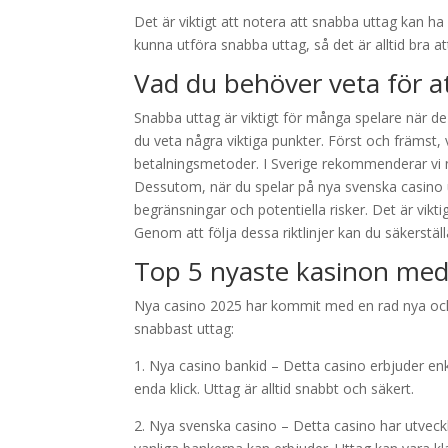
Det är viktigt att notera att snabba uttag kan ha
kunna utföra snabba uttag, så det är alltid bra at
Vad du behöver veta för a
Snabba uttag är viktigt för många spelare när de 
du veta några viktiga punkter. Först och främst
betalningsmetoder. I Sverige rekommenderar vi n
Dessutom, när du spelar på nya svenska casino 
begränsningar och potentiella risker. Det är vikt
Genom att följa dessa riktlinjer kan du säkerstäl
Top 5 nyaste kasinon med 
Nya casino 2025 har kommit med en rad nya och i
snabbast uttag:
1. Nya casino bankid – Detta casino erbjuder enk
enda klick. Uttag är alltid snabbt och säkert.
2. Nya svenska casino – Detta casino har utvec