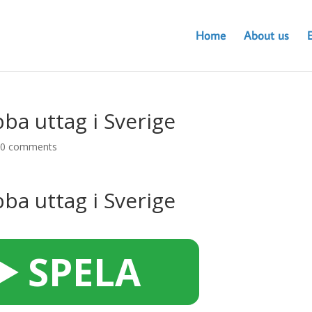
Home
About us
a uttag i Sverige
|
0 comments
a uttag i Sverige
▶️ SPELA