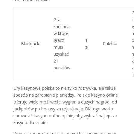
G
Gra
k
karciana,
g
w której
m
gracz
1
o
Blackjack
Ruletka
musi
zł
n
uzyskać
n
21
k
punktów
z
s
Gry kasynowe polska to nie tylko rozrywka, ale także
sposób na zarobienie pieniędzy. Polskie kasyno online
oferuje wiele możliwości wygrania duzych nagród, od
jackpotów po bonusy za rejestrację. Dlatego warto
sprawdzić kasyno online opinie, aby wybrać najlepsze
kasyno dla siebie.
Wreszcie, warto pamiętać, że gry kasynowe online w