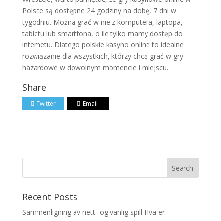
Polsce są dostępne 24 godziny na dobę, 7 dni w
tygodniu. Można grać w nie z komputera, laptopa,
tabletu lub smartfona, o ile tylko mamy dostęp do
internetu. Dlatego polskie kasyno online to idealne
rozwiązanie dla wszystkich, którzy chcą grać w gry
hazardowe w dowolnym momencie i miejscu.
Share
Twitter
Email
Recent Posts
Sammenligning av nett- og vanlig spill Hva er