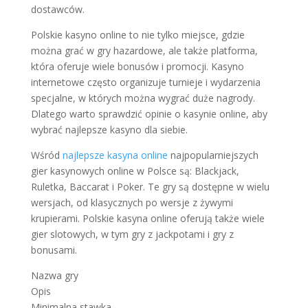
dostawców.
Polskie kasyno online to nie tylko miejsce, gdzie
można grać w gry hazardowe, ale także platforma,
która oferuje wiele bonusów i promocji. Kasyno
internetowe często organizuje turnieje i wydarzenia
specjalne, w których można wygrać duże nagrody.
Dlatego warto sprawdzić opinie o kasynie online, aby
wybrać najlepsze kasyno dla siebie.
Wśród
najlepsze kasyna online
najpopularniejszych
gier kasynowych online w Polsce są: Blackjack,
Ruletka, Baccarat i Poker. Te gry są dostępne w wielu
wersjach, od klasycznych po wersje z żywymi
krupierami. Polskie kasyna online oferują także wiele
gier slotowych, w tym gry z jackpotami i gry z
bonusami.
Nazwa gry
Opis
Minimalna stawka