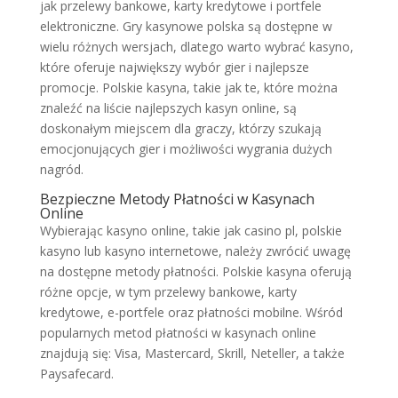
jak przelewy bankowe, karty kredytowe i portfele
elektroniczne. Gry kasynowe polska są dostępne w
wielu różnych wersjach, dlatego warto wybrać kasyno,
które oferuje największy wybór gier i najlepsze
promocje. Polskie kasyna, takie jak te, które można
znaleźć na liście najlepszych kasyn online, są
doskonałym miejscem dla graczy, którzy szukają
emocjonujących gier i możliwości wygrania dużych
nagród.
Bezpieczne Metody Płatności w Kasynach
Online
Wybierając kasyno online, takie jak casino pl, polskie
kasyno lub kasyno internetowe, należy zwrócić uwagę
na dostępne metody płatności. Polskie kasyna oferują
różne opcje, w tym przelewy bankowe, karty
kredytowe, e-portfele oraz płatności mobilne. Wśród
popularnych metod płatności w kasynach online
znajdują się: Visa, Mastercard, Skrill, Neteller, a także
Paysafecard.