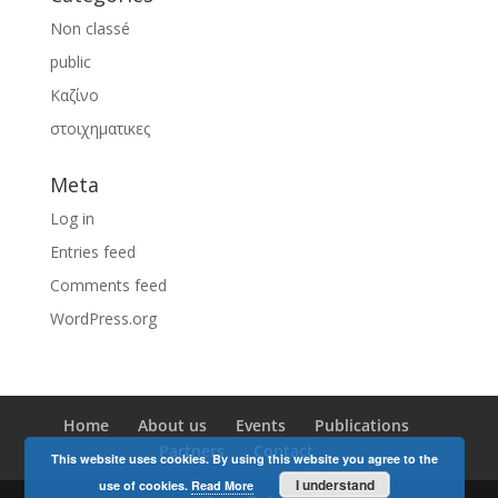
Non classé
public
Καζίνο
στοιχηματικες
Meta
Log in
Entries feed
Comments feed
WordPress.org
Home
About us
Events
Publications
Partners
Contact
This website uses cookies. By using this website you agree to the
I understand
use of cookies.
Read More