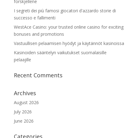
forskjellene
I segreti dei più famosi giocatori d'azzardo storie di
successo e fallimenti
WestAce Casino: your trusted online casino for exciting
bonuses and promotions
Vastuullisen pelaamisen hyödyt ja käytännöt kasinoissa
Kasinoiden sääntelyn vaikutukset suomalaisille
pelaajille
Recent Comments
Archives
August 2026
July 2026
June 2026
Categories