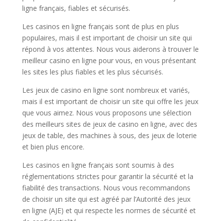
ligne français, fiables et sécurisés.
Les casinos en ligne français sont de plus en plus
populaires, mais il est important de choisir un site qui
répond à vos attentes. Nous vous aiderons à trouver le
meilleur casino en ligne pour vous, en vous présentant
les sites les plus fiables et les plus sécurisés.
Les jeux de casino en ligne sont nombreux et variés,
mais il est important de choisir un site qui offre les jeux
que vous aimez. Nous vous proposons une sélection
des meilleurs sites de jeux de casino en ligne, avec des
jeux de table, des machines à sous, des jeux de loterie
et bien plus encore.
Les casinos en ligne français sont soumis à des
réglementations strictes pour garantir la sécurité et la
fiabilité des transactions. Nous vous recommandons
de choisir un site qui est agréé par l’Autorité des jeux
en ligne (AJE) et qui respecte les normes de sécurité et