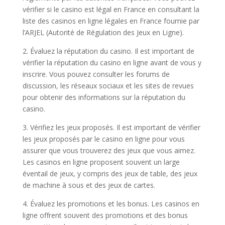
vérifier si le casino est légal en France en consultant la
liste des casinos en ligne légales en France fournie par
l’ARJEL (Autorité de Régulation des Jeux en Ligne).
2. Évaluez la réputation du casino. Il est important de
vérifier la réputation du casino en ligne avant de vous y
inscrire. Vous pouvez consulter les forums de
discussion, les réseaux sociaux et les sites de revues
pour obtenir des informations sur la réputation du
casino.
3. Vérifiez les jeux proposés. Il est important de vérifier
les jeux proposés par le casino en ligne pour vous
assurer que vous trouverez des jeux que vous aimez.
Les casinos en ligne proposent souvent un large
éventail de jeux, y compris des jeux de table, des jeux
de machine à sous et des jeux de cartes.
4. Évaluez les promotions et les bonus. Les casinos en
ligne offrent souvent des promotions et des bonus