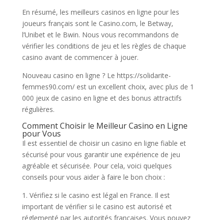
En résumé, les meilleurs casinos en ligne pour les
joueurs français sont le Casino.com, le Betway,
l’Unibet et le Bwin. Nous vous recommandons de
vérifier les conditions de jeu et les règles de chaque
casino avant de commencer à jouer.
Nouveau casino en ligne ? Le https://solidarite-
femmes90.com/ est un excellent choix, avec plus de 1
000 jeux de casino en ligne et des bonus attractifs
régulières.
Comment Choisir le Meilleur Casino en Ligne
pour Vous
Il est essentiel de choisir un casino en ligne fiable et
sécurisé pour vous garantir une expérience de jeu
agréable et sécurisée. Pour cela, voici quelques
conseils pour vous aider à faire le bon choix :
1. Vérifiez si le casino est légal en France. Il est
important de vérifier si le casino est autorisé et
réglementé par les autorités françaises. Vous pouvez