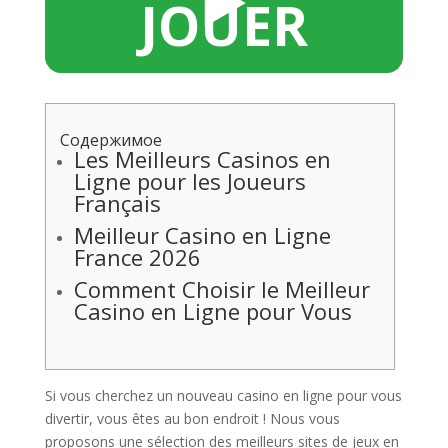
▶️
JOUER
Содержимое
Les Meilleurs Casinos en
Ligne pour les Joueurs
Français
Meilleur Casino en Ligne
France 2026
Comment Choisir le Meilleur
Casino en Ligne pour Vous
Si vous cherchez un nouveau casino en ligne pour vous
divertir, vous êtes au bon endroit ! Nous vous
proposons une sélection des meilleurs sites de jeux en