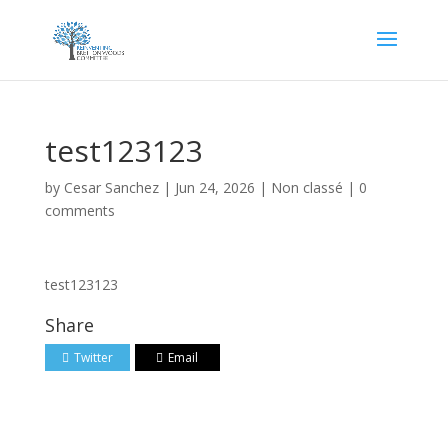
test123123
by
Cesar Sanchez
|
Jun 24, 2026
|
Non classé
|
0
comments
test123123
Share
Twitter
Email