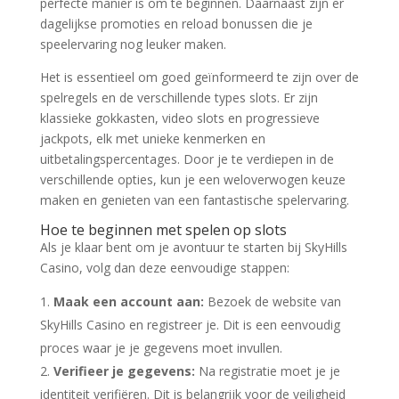
perfecte manier is om te beginnen. Daarnaast zijn er
dagelijkse promoties en reload bonussen die je
speelervaring nog leuker maken.
Het is essentieel om goed geïnformeerd te zijn over de
spelregels en de verschillende types slots. Er zijn
klassieke gokkasten, video slots en progressieve
jackpots, elk met unieke kenmerken en
uitbetalingspercentages. Door je te verdiepen in de
verschillende opties, kun je een weloverwogen keuze
maken en genieten van een fantastische spelervaring.
Hoe te beginnen met spelen op slots
Als je klaar bent om je avontuur te starten bij SkyHills
Casino, volg dan deze eenvoudige stappen:
Maak een account aan:
Bezoek de website van
SkyHills Casino en registreer je. Dit is een eenvoudig
proces waar je je gegevens moet invullen.
Verifieer je gegevens:
Na registratie moet je je
identiteit verifiëren. Dit is belangrijk voor de veiligheid