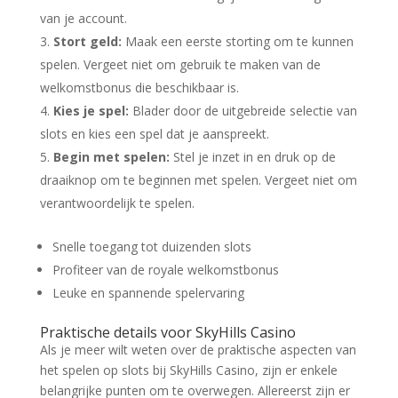
van je account.
Stort geld:
Maak een eerste storting om te kunnen
spelen. Vergeet niet om gebruik te maken van de
welkomstbonus die beschikbaar is.
Kies je spel:
Blader door de uitgebreide selectie van
slots en kies een spel dat je aanspreekt.
Begin met spelen:
Stel je inzet in en druk op de
draaiknop om te beginnen met spelen. Vergeet niet om
verantwoordelijk te spelen.
Snelle toegang tot duizenden slots
Profiteer van de royale welkomstbonus
Leuke en spannende spelervaring
Praktische details voor SkyHills Casino
Als je meer wilt weten over de praktische aspecten van
het spelen op slots bij SkyHills Casino, zijn er enkele
belangrijke punten om te overwegen. Allereerst zijn er