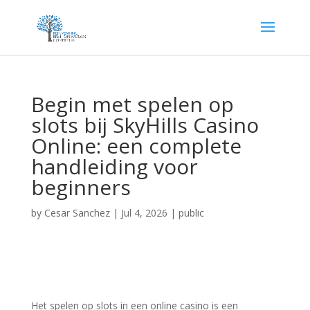
Begin met spelen op
slots bij SkyHills Casino
Online: een complete
handleiding voor
beginners
by
Cesar Sanchez
|
Jul 4, 2026
|
public
Het spelen op slots in een online casino is een