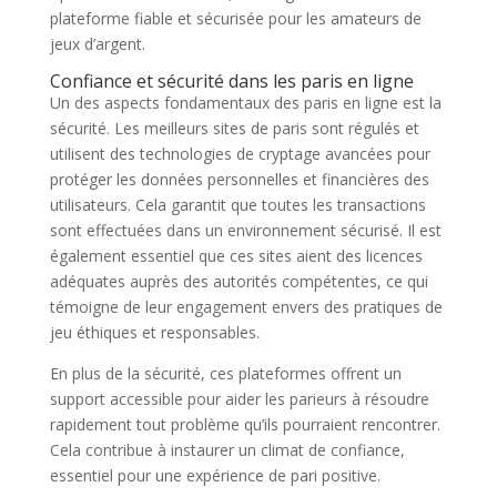
plateforme fiable et sécurisée pour les amateurs de
jeux d’argent.
Confiance et sécurité dans les paris en ligne
Un des aspects fondamentaux des paris en ligne est la
sécurité. Les meilleurs sites de paris sont régulés et
utilisent des technologies de cryptage avancées pour
protéger les données personnelles et financières des
utilisateurs. Cela garantit que toutes les transactions
sont effectuées dans un environnement sécurisé. Il est
également essentiel que ces sites aient des licences
adéquates auprès des autorités compétentes, ce qui
témoigne de leur engagement envers des pratiques de
jeu éthiques et responsables.
En plus de la sécurité, ces plateformes offrent un
support accessible pour aider les parieurs à résoudre
rapidement tout problème qu’ils pourraient rencontrer.
Cela contribue à instaurer un climat de confiance,
essentiel pour une expérience de pari positive.