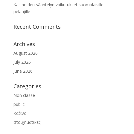
Kasinoiden sääntelyn vaikutukset suomalaisille
pelaajille
Recent Comments
Archives
August 2026
July 2026
June 2026
Categories
Non classé
public
Καζίνο
στοιχηματικες