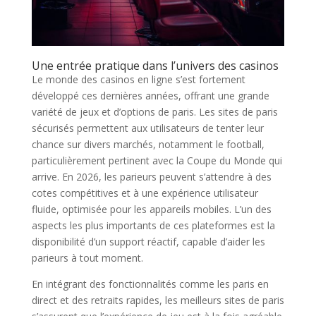
Une entrée pratique dans l’univers des casinos
Le monde des casinos en ligne s’est fortement
développé ces dernières années, offrant une grande
variété de jeux et d’options de paris. Les sites de paris
sécurisés permettent aux utilisateurs de tenter leur
chance sur divers marchés, notamment le football,
particulièrement pertinent avec la Coupe du Monde qui
arrive. En 2026, les parieurs peuvent s’attendre à des
cotes compétitives et à une expérience utilisateur
fluide, optimisée pour les appareils mobiles. L’un des
aspects les plus importants de ces plateformes est la
disponibilité d’un support réactif, capable d’aider les
parieurs à tout moment.
En intégrant des fonctionnalités comme les paris en
direct et des retraits rapides, les meilleurs sites de paris